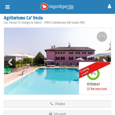
Toggle
navigation
Agriturismo Ca' Vecia
Loc. Ferrari (S. Giorgio in Salici)
-
37014
Castelnuovo del Garda
(
VR
)
1/24
o
mi
n
g
s
o
o
C
n!
87
%
Ottimo!
32 Recensioni
Chiama
Sito web