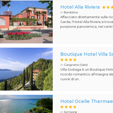
Hotel Alla Riviera
in
Bardolino
Affacciato direttamente sulle ri
Garda, l'Hotel Alla Riviera si tro
posizione panoramica, nel centro
Boutique Hotel Villa 
in
Gargnano (Salò)
Villa Sostaga è un Boutique Hote
ricordo romantico all'insegna del
cuore di un...
Hotel Ocelle Thermae
in
Sirmione