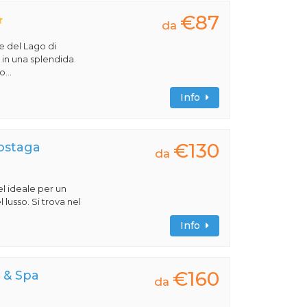
€87
da
ve del Lago di
va in una splendida
...
Info
€130
Sostaga
da
l ideale per un
 lusso. Si trova nel
Info
€160
 & Spa
da