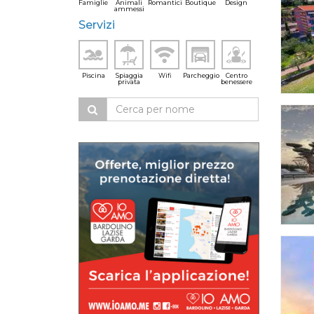
Famiglie
Animali
Romantici
Boutique
Design
ammessi
Servizi
Piscina
Spiaggia
Wifi
Parcheggio
Centro
privata
benessere