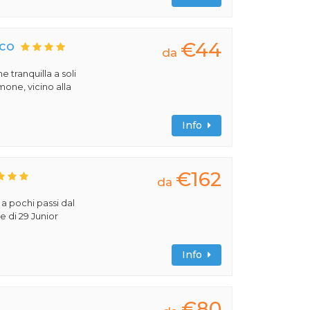
€44
aco
da
e tranquilla a soli
mone, vicino alla
Info
€162
da
o a pochi passi dal
 di 29 Junior
Info
€80