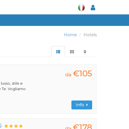
Home
Hotels
€105
da
 lusso, stile e
e Te. Vogliamo
Info
€178
S
da