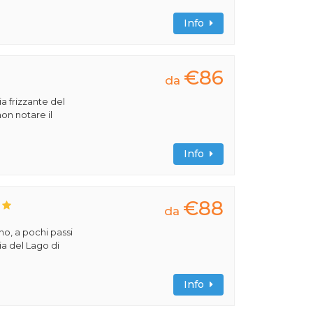
Info
€86
da
ia frizzante del
on notare il
Info
€88
da
no, a pochi passi
ia del Lago di
Info