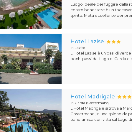
Luogo ideale per fuggire dalla ro
centro benessere è un toccasa
spirito. Meta eccellente per pren
Hotel Lazise
in
Lazise
L'Hotel Lazise è un'oasi di verde e
pochi passi dal Lago di Garda e d
Hotel Madrigale
in
Garda (Costermano)
L'Hotel Madrigale si trova a Mar
Costermano, in una splendida p
panoramica con vista sul Lago di 