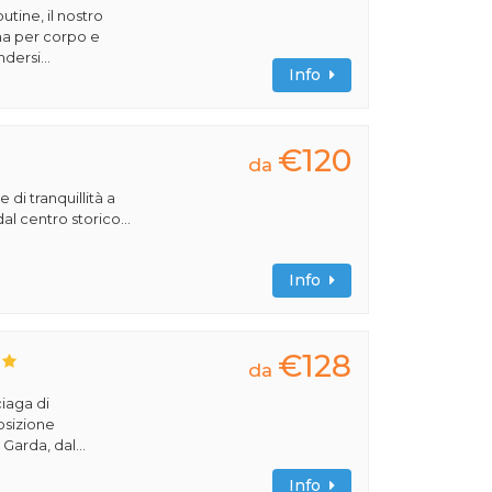
utine, il nostro
na per corpo e
dersi...
Info
€120
da
 di tranquillità a
al centro storico...
Info
€128
da
ciaga di
osizione
Garda, dal...
Info