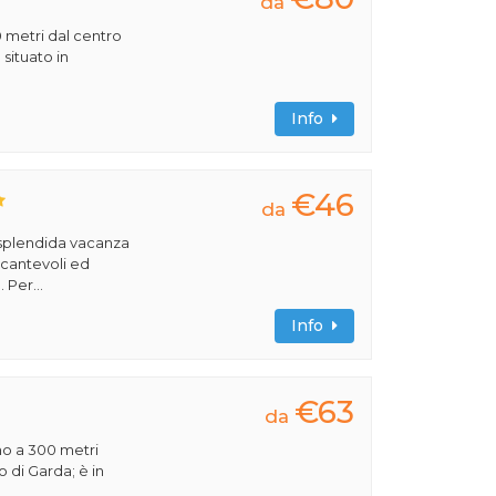
da
0 metri dal centro
 situato in
Info
€46
da
 splendida vacanza
ncantevoli ed
 Per...
Info
€63
da
ino a 300 metri
 di Garda; è in