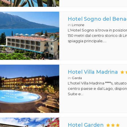
Hotel Sogno del Ben
in
Limone
L'Hotel Sogno si trova in posizion
150 metri dal centro storico di Li
spiaggia principale....
Hotel Villa Madrina
in
Garda
L'hotel Villa Madrina ****s, situat
centro paese e dal Lago, dispone
Suite e...
Hotel Garden