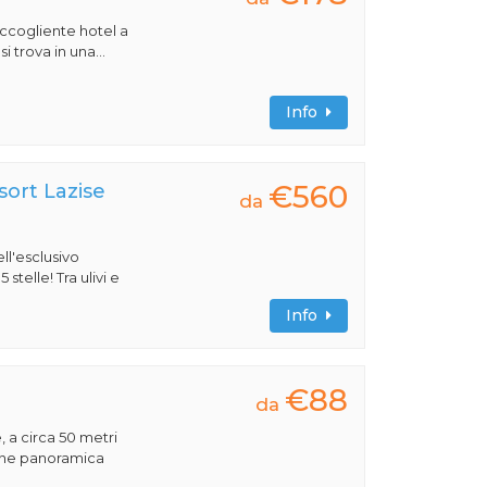
 accogliente hotel a
 trova in una...
Info
€560
ort Lazise
da
ll'esclusivo
stelle! Tra ulivi e
Info
€88
da
, a circa 50 metri
ione panoramica