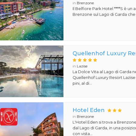
in
Brenzone
Il Belfiore Park Hotel ****S è un
Brenzone sul Lago di Garda che si
Quellenhof Luxury Res
in
Lazise
La Dolce Vita al Lago di Garda ne
Quellenhof Luxury Resort Lazise 5 
pini, al di...
Hotel Eden
in
Brenzone
L'Hotel Eden si trova a Brenzone
dal Lago di Garda, in una posiz
con vista...