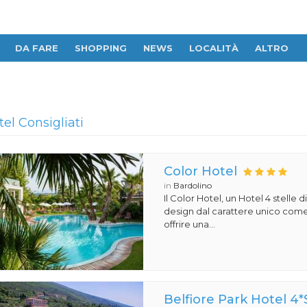
DA FARE
SHOPPING
NEWS
LOCALITÀ
ALTRO
tel Consigliati
Color Hotel
in
Bardolino
Il Color Hotel, un Hotel 4 stelle di
design dal carattere unico com
offrire una...
Belfiore Park Hotel 4*