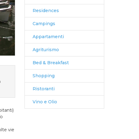
Residences
Campings
Appartamenti
Agriturismo
Bed & Breakfast
Shopping
m
Ristoranti
Vino e Olio
itanti)
fo
i
lte vie