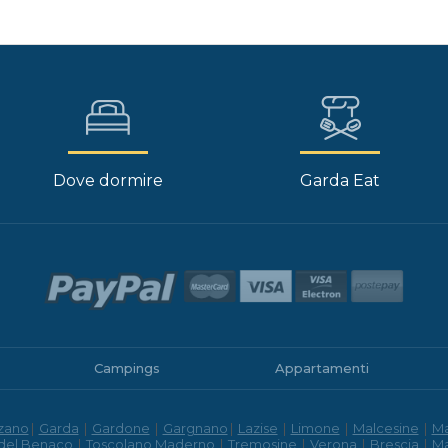
Dove dormire
Garda Eat
Campings
Appartamenti
zano
|
Garda
|
Gardone
|
Gargnano
|
Lazise
|
Limone
|
Malcesine
|
M
 del Benaco
|
Toscolano Maderno
|
Tremosine
|
Verona
|
Brescia
|
M