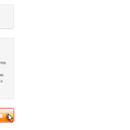
ano
no
 a