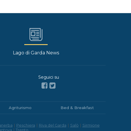
Lago di Garda News
Seguici su
Agriturismo
Bed & Breakfast
anerba
|
Peschiera
|
Riva del Garda
|
Salò
|
Sirmione
antova
|
Trento