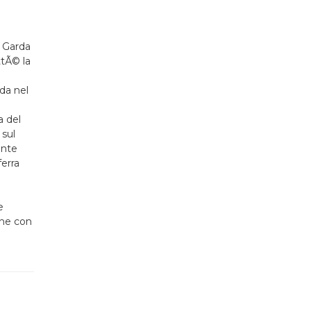
l Garda
ttÃ© la
da nel
a del
 sul
ente
ferra
e
nche con