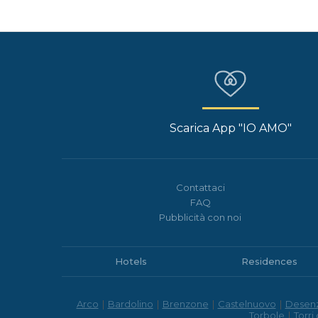
Scarica App "IO AMO"
Contattaci
FAQ
Pubblicità con noi
Hotels
Residences
Arco
|
Bardolino
|
Brenzone
|
Castelnuovo
|
Desen
Torbole
|
Torri