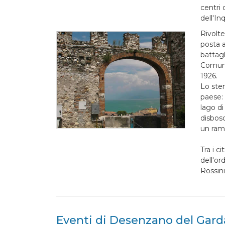
centri 
dell'In
Rivolt
posta a
battagl
Comune
1926.
Lo ste
paese:
lago d
disbosc
un ram
Tra i c
dell'or
Rossini
Eventi di Desenzano del Gard