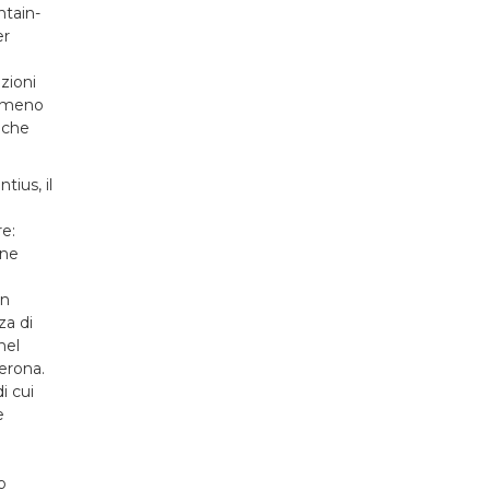
ntain-
er
zioni
almeno
o che
ius, il
re:
ene
in
za di
nel
Verona.
i cui
e
o