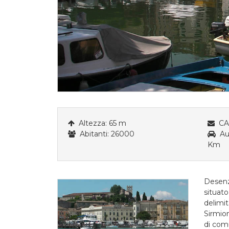
Altezza: 65 m
CAP
Abitanti: 26000
Aut
Km
Desenz
situat
delimit
Sirmio
di comu