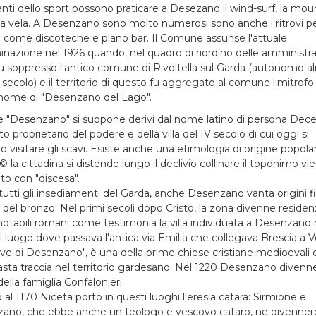
nti dello sport possono praticare a Desezano il wind-surf, la mou
 la vela. A Desenzano sono molto numerosi sono anche i ritrovi p
i come discoteche e piano bar. Il Comune assunse l'attuale
nazione nel 1926 quando, nel quadro di riordino delle amministra
, fu soppresso l'antico comune di Rivoltella sul Garda (autonomo 
I secolo) e il territorio di questo fu aggregato al comune limitrof
nome di "Desenzano del Lago".
e "Desenzano" si suppone derivi dal nome latino di persona Decent
o proprietario del podere e della villa del IV secolo di cui oggi si
 visitare gli scavi. Esiste anche una etimologia di origine popola
 la cittadina si distende lungo il declivio collinare il toponimo vi
to con "discesa".
utti gli insediamenti del Garda, anche Desenzano vanta origini f
à del bronzo. Nel primi secoli dopo Cristo, la zona divenne residen
notabili romani come testimonia la villa individuata a Desenzano 
l luogo dove passava l'antica via Emilia che collegava Brescia a 
ve di Desenzano", è una della prime chiese cristiane medioevali d
masta traccia nel territorio gardesano. Nel 1220 Desenzano divenn
ella famiglia Confalonieri.
 al 1170 Niceta portò in questi luoghi l'eresia catara: Sirmione e
ano, che ebbe anche un teologo e vescovo cataro, ne divenner