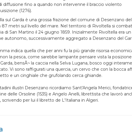
di diffusione fino a quando non intervenne il braccio violento
quisizione (1276).
ella sul Garda è una grossa frazione del comune di Desenzano de
 87 metri sul livello del mare. Nel territorio di Rivoltella si comba
ia di San Martino il 24 giugno 1859. Inizialmente Rivoltella era un
 autonomo, successivamente aggregato a Desenzano del Gar
mma indica quella che per anni fu la più grande risorsa economic
 non la pesca, come sarebbe lampante pensare vista la posizione
i Garda, bensÃ¬ la caccia nella Selva Lugana, bosco oggi interam
ato. Vi sono raffigurati una quercia, un cervo che con la bocca af
etto e un cinghiale che grufolando cerca ghiande.
ittadini illustri Desenzano ricordiamo Sant'Angela Merici, fondatric
dine delle Orsoline (1535) e Angelo Anelli, librettista che lavorò a
, scrivendo per lui il libretto de L'Italiana in Algeri.
a