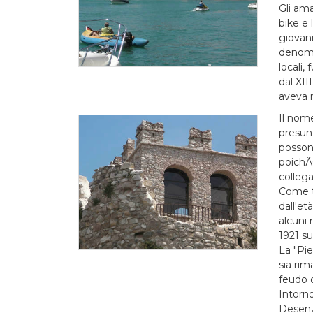
Gli ama
bike e
giovan
denomi
locali
dal XII
aveva 
Il nom
presunt
possono
poichÃ©
collega
Come t
dall'et
alcuni 
1921 su
La "Pie
sia ri
feudo d
Intorno
Desenz