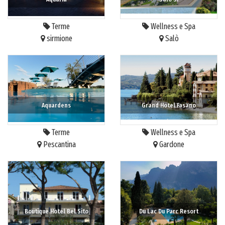
Terme
Wellness e Spa
sirmione
Salò
Aquardens
Grand Hotel Fasano
Terme
Wellness e Spa
Pescantina
Gardone
Boutique Hotel Bel Sito
Du Lac Du Parc Resort