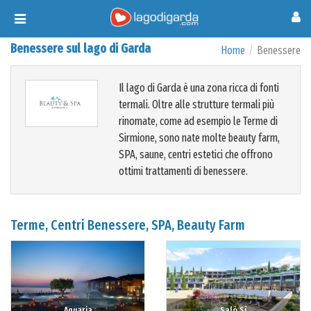
Toggle
navigation
Benessere sul lago di Garda
Home
Benessere
Il lago di Garda è una zona ricca di fonti
termali. Oltre alle strutture termali più
rinomate, come ad esempio le Terme di
Sirmione, sono nate molte beauty farm,
SPA, saune, centri estetici che offrono
ottimi trattamenti di benessere.
Terme, Centri Benessere, SPA, Beauty Farm
Aquaria
Salò Sì