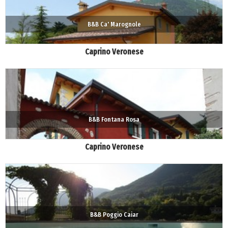
B&B Ca' Marognole
Caprino Veronese
B&B Fontana Rosa
Caprino Veronese
B&B Poggio Caiar