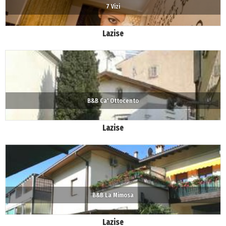
7 Vizi
Lazise
B&B Ca' Ottocento
Lazise
B&B La Mimosa
Lazise