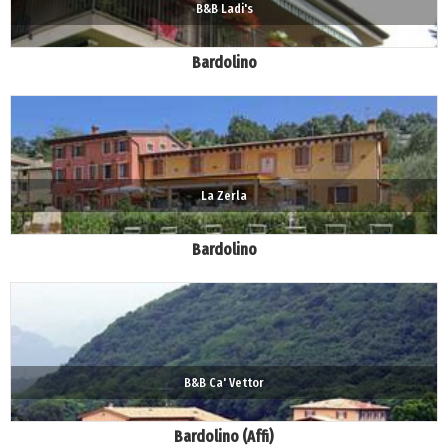
B&B Ladi's
Bardolino
La Zerla
Bardolino
B&B Ca' Vettor
Bardolino (Affi)