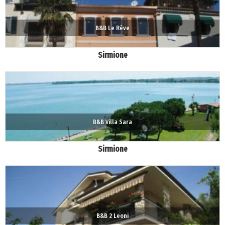
B&B Le Rêve
Sirmione
B&B Villa Sara
Sirmione
B&B 2 Leoni