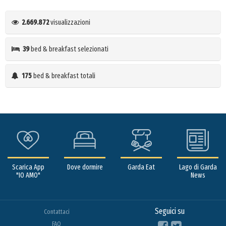
2.669.872
visualizzazioni
39
bed & breakfast selezionati
175
bed & breakfast totali
Scarica App
Dove dormire
Garda Eat
Lago di Garda
"IO AMO"
News
Seguici su
Contattaci
FAQ