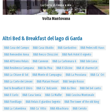
La Corte di Emma e Ale
Volta Mantovana
Altri Bed & Breakfast del lago di Garda
B&B Casa del Campo
B&B Casa Ubaldo
B&B Gardastivo
B&B Pederzolli Haus
B&B Remondini Anna
B&B Renzo Chiozzini
B&B Park Hotel il vigneto
B&B All'Eremo Relais
B&B Canevon
B&B La Carbonara 6
B&B Sole Luna
B&B Residenza Campana
B&B Da Pina
B&B Il Glicine
B&B di charme LH
B&B La Chiave di Sol
B&B Monte di Campagna
B&B La Prussiana
B&B Ca` Ori
B&B La Corte dei Limoni
B&B Platani Resort
B&B Sengio Rosso
Bed & Breakfast Il Ghiro
B&B Ca` Bolzanin
B&B da Dino
B&B Del bel canto
B&B Il Curlo
B&B Casa Sonia
B&B Cà Malfer
B&B Cascina Montonale
B&B Fiordilago
B&B Relais il giardino Segreto
B&B The tower of the old king
B&B La Colombina
B&B Ca` Vitto
B&B Albachiara
B&B Ceriolo