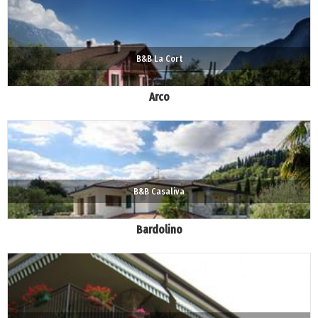
B&B La Cort
Arco
B&B Casaliva
Bardolino