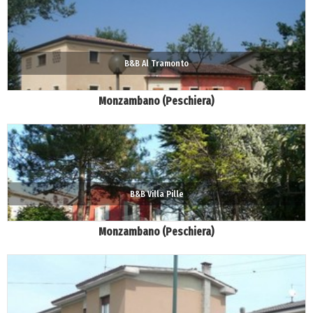
B&B Al Tramonto
Monzambano (Peschiera)
B&B Villa Pille
Monzambano (Peschiera)