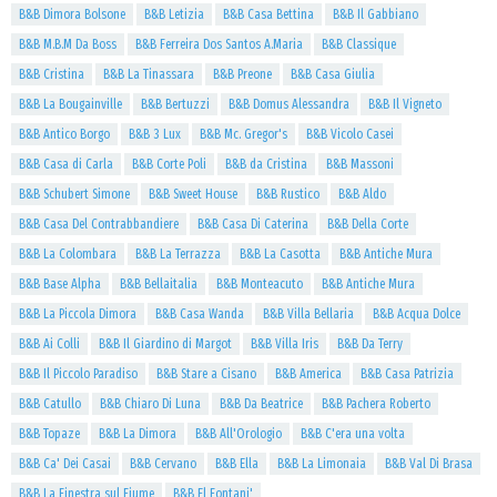
B&B Dimora Bolsone
B&B Letizia
B&B Casa Bettina
B&B Il Gabbiano
B&B M.B.M Da Boss
B&B Ferreira Dos Santos A.Maria
B&B Classique
B&B Cristina
B&B La Tinassara
B&B Preone
B&B Casa Giulia
B&B La Bougainville
B&B Bertuzzi
B&B Domus Alessandra
B&B Il Vigneto
B&B Antico Borgo
B&B 3 Lux
B&B Mc. Gregor's
B&B Vicolo Casei
B&B Casa di Carla
B&B Corte Poli
B&B da Cristina
B&B Massoni
B&B Schubert Simone
B&B Sweet House
B&B Rustico
B&B Aldo
B&B Casa Del Contrabbandiere
B&B Casa Di Caterina
B&B Della Corte
B&B La Colombara
B&B La Terrazza
B&B La Casotta
B&B Antiche Mura
B&B Base Alpha
B&B Bellaitalia
B&B Monteacuto
B&B Antiche Mura
B&B La Piccola Dimora
B&B Casa Wanda
B&B Villa Bellaria
B&B Acqua Dolce
B&B Ai Colli
B&B Il Giardino di Margot
B&B Villa Iris
B&B Da Terry
B&B Il Piccolo Paradiso
B&B Stare a Cisano
B&B America
B&B Casa Patrizia
B&B Catullo
B&B Chiaro Di Luna
B&B Da Beatrice
B&B Pachera Roberto
B&B Topaze
B&B La Dimora
B&B All'Orologio
B&B C'era una volta
B&B Ca' Dei Casai
B&B Cervano
B&B Ella
B&B La Limonaia
B&B Val Di Brasa
B&B La Finestra sul Fiume
B&B El Fontani'