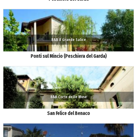
B&B Il Grande Salice
Ponti sul Mincio (Peschiera del Garda)
B&B Corte delle Muse
San Felice del Benaco