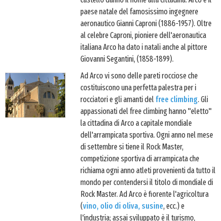
paese natale del famosissimo ingegnere
aeronautico Gianni Caproni (1886-1957). Oltre
al celebre Caproni, pioniere dell'aeronautica
italiana Arco ha dato i natali anche al pittore
Giovanni Segantini, (1858-1899).
Ad Arco vi sono delle pareti rocciose che
costituiscono una perfetta palestra per i
rocciatori e gli amanti del
free climbing
. Gli
appassionati del free climbing hanno "eletto"
la cittadina di Arco a capitale mondiale
dell'arrampicata sportiva. Ogni anno nel mese
di settembre si tiene il Rock Master,
competizione sportiva di arrampicata che
richiama ogni anno atleti provenienti da tutto il
mondo per contendersi il titolo di mondiale di
Rock Master. Ad Arco è fiorente l'agricoltura
(
vino, olio di oliva, susine
, ecc.) e
l'industria; assai sviluppato è il turismo,