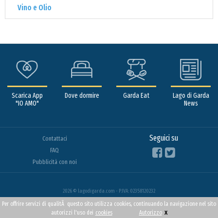
Vino e Olio
Scarica App
Dove dormire
Garda Eat
Lago di Garda
"IO AMO"
News
Seguici su
Contattaci
FAQ
Pubblicità con noi
2026 © lagodigarda.com - P.IVA: 02358120232
Per offrire servizi di qualitÃ questo sito utilizza cookies, continuando la navigazione nel sito
x
autorizzi l'uso dei
cookies
Autorizzo