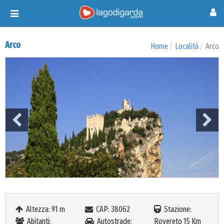
Toggle
navigation
Arco
Home
Località
Arco
Altezza: 91 m
CAP: 38062
Stazione:
Abitanti:
Autostrade:
Rovereto 15 Km