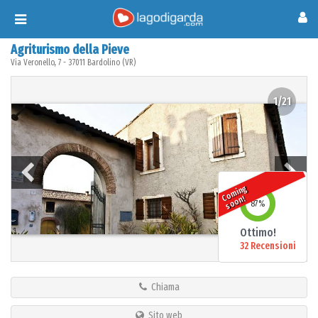
Toggle
navigation
Agriturismo della Pieve
Via Veronello, 7
-
37011
Bardolino
(
VR
)
1/21
o
mi
n
g
s
o
o
C
n!
87
%
Ottimo!
32 Recensioni
Chiama
Sito web