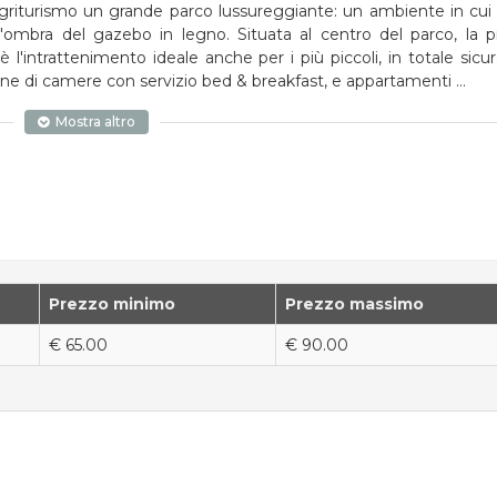
 l'Agriturismo un grande parco lussureggiante: un ambiente in cui
l'ombra del gazebo in legno. Situata al centro del parco, la p
'intrattenimento ideale anche per i più piccoli, in totale sicur
pone di camere con servizio bed & breakfast, e appartamenti
...
Mostra altro
Prezzo minimo
Prezzo massimo
€ 65.00
€ 90.00