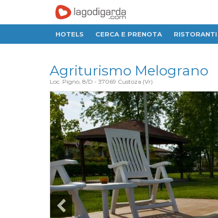
HOTELS
CERCA E PRENOTA
RISTORANTI
Agriturismo Melograno
Loc. Pigno, 8/D
-
37069
Custoza
(
Vr
)