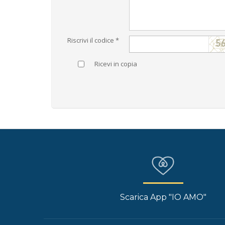
Riscrivi il codice *
Ricevi in copia
Scarica App "IO AMO"