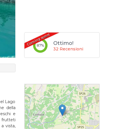
Coming soon!
Ottimo!
87
%
32 Recensioni
del Lago
he della
reschi e
frutteti
 a vista,