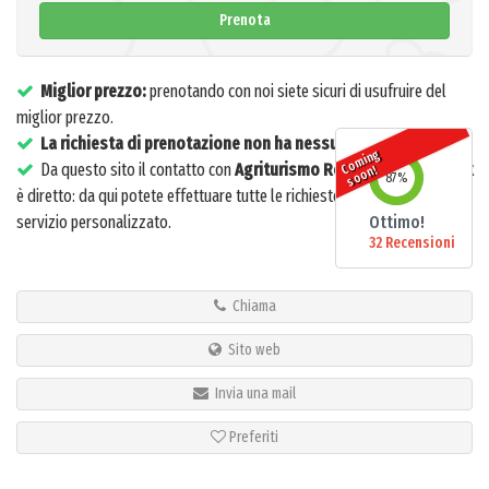
Prenota
Miglior prezzo:
prenotando con noi siete sicuri di usufruire del
miglior prezzo.
La richiesta di prenotazione non ha nessun costo
o
mi
n
g
s
o
o
Da questo sito il contatto con
Agriturismo Relais Forte Benedek
C
n!
87
%
è diretto: da qui potete effettuare tutte le richieste ed ottenere un
servizio personalizzato.
Ottimo!
32 Recensioni
Chiama
Sito web
Invia una mail
Preferiti