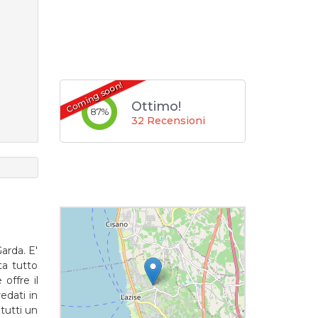
Coming soon!
Ottimo!
87
%
32 Recensioni
arda. E'
ta tutto
offre il
redati in
tutti un