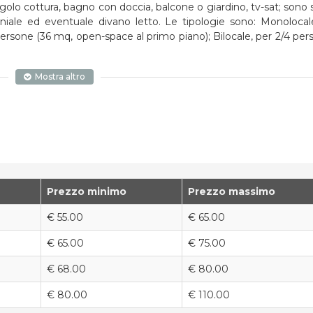
golo cottura, bagno con doccia, balcone o giardino, tv-sat; sono si
niale ed eventuale divano letto. Le tipologie sono: Monolocal
rsone (36 mq, open-space al primo piano); Bilocale, per 2/4 per
Mostra altro
Prezzo minimo
Prezzo massimo
€ 55.00
€ 65.00
€ 65.00
€ 75.00
€ 68.00
€ 80.00
€ 80.00
€ 110.00