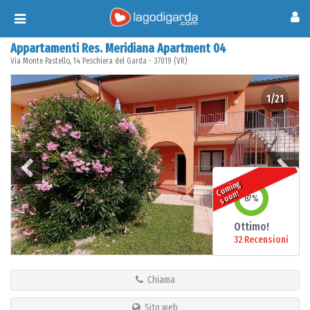
Toggle
navigation
Appartamenti Res. Meridiana Apartment 04
Via Monte Pastello, 14
Peschiera del Garda
-
37019
(
VR
)
1/21
o
mi
n
g
s
o
o
C
n!
87
%
Ottimo!
32 Recensioni
Chiama
Sito web