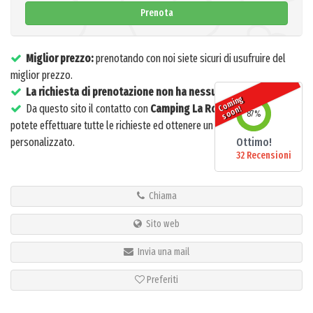
Prenota
Miglior prezzo:
prenotando con noi siete sicuri di usufruire del
miglior prezzo.
La richiesta di prenotazione non ha nessun costo
o
mi
n
g
s
o
o
Da questo sito il contatto con
Camping La Rocca
è diretto: da qui
C
n!
87
%
potete effettuare tutte le richieste ed ottenere un servizio
personalizzato.
Ottimo!
32 Recensioni
Chiama
Sito web
Invia una mail
Preferiti