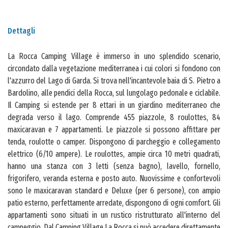
Dettagli
La Rocca Camping Village è immerso in uno splendido scenario,
circondato dalla vegetazione mediterranea i cui colori si fondono con
l'azzurro del Lago di Garda. Si trova nell'incantevole baia di S. Pietro a
Bardolino, alle pendici della Rocca, sul lungolago pedonale e ciclabile.
Il Camping si estende per 8 ettari in un giardino mediterraneo che
degrada verso il lago. Comprende 455 piazzole, 8 roulottes, 84
maxicaravan e 7 appartamenti. Le piazzole si possono affittare per
tenda, roulotte o camper. Dispongono di parcheggio e collegamento
elettrico (6/10 ampere). Le roulottes, ampie circa 10 metri quadrati,
hanno una stanza con 3 letti (senza bagno), lavello, fornello,
frigorifero, veranda esterna e posto auto. Nuovissime e confortevoli
sono le maxicaravan standard e Deluxe (per 6 persone), con ampio
patio esterno, perfettamente arredate, dispongono di ogni comfort. Gli
appartamenti sono situati in un rustico ristrutturato all'interno del
campeggio. Dal Camping Village La Rocca si può accedere direttamente