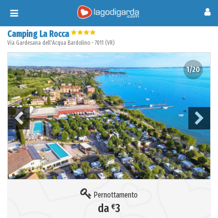
Toggle
navigation
Camping La Rocca
Via Gardesana dell'Acqua
Bardolino
-
7011
(
VR
)
1/20
Pernottamento
da
€
3