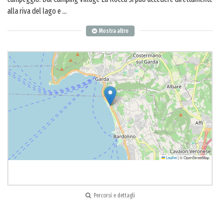
alla riva del lago e
...
Mostra altro
Leaflet
|
© OpenStreetMap
Percorsi e dettagli