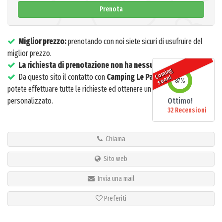
Prenota
Miglior prezzo:
prenotando con noi siete sicuri di usufruire del
miglior prezzo.
La richiesta di prenotazione non ha nessun costo
o
mi
n
g
s
o
o
Da questo sito il contatto con
Camping Le Palme
è diretto: da qui
C
n!
87
%
potete effettuare tutte le richieste ed ottenere un servizio
personalizzato.
Ottimo!
32 Recensioni
Chiama
Sito web
Invia una mail
Preferiti