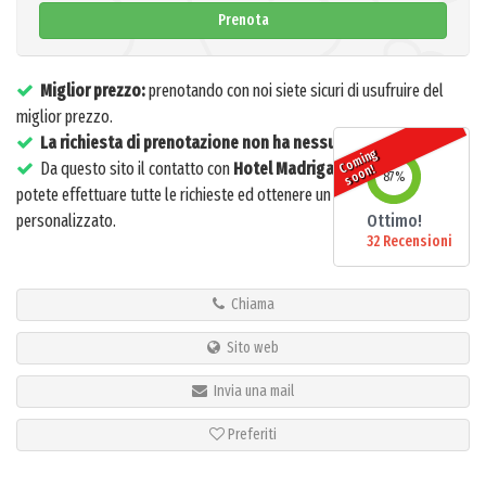
Prenota
Miglior prezzo:
prenotando con noi siete sicuri di usufruire del
miglior prezzo.
La richiesta di prenotazione non ha nessun costo
o
mi
n
g
s
o
o
Da questo sito il contatto con
Hotel Madrigale
è diretto: da qui
C
n!
87
%
potete effettuare tutte le richieste ed ottenere un servizio
personalizzato.
Ottimo!
32 Recensioni
Chiama
Sito web
Invia una mail
Preferiti