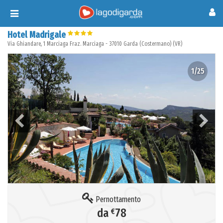
Toggle
navigation
Hotel Madrigale
Via Ghiandare, 1 Marciaga
Fraz. Marciaga
-
37010
Garda (Costermano)
(
VR
)
1/25
Pernottamento
da
€
78