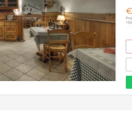
Pr
<1