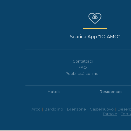
Scarica App "IO AMO"
Contattaci
FAQ
Pubblicità con noi
Hotels
Residences
Arco
|
Bardolino
|
Brenzone
|
Castelnuovo
|
Desen
Torbole
|
Torri