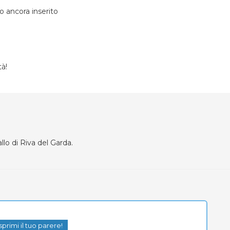
o ancora inserito
tà!
llo di Riva del Garda.
sprimi il tuo parere!