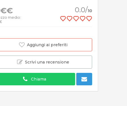
€
€€
0.0/
10
ezzo medio:
5€
Aggiungi ai preferiti
Scrivi una recensione
Chiama