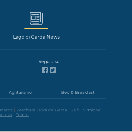
Lago di Garda News
Seguici su
Agriturismo
Bed & Breakfast
anerba
|
Peschiera
|
Riva del Garda
|
Salò
|
Sirmione
antova
|
Trento