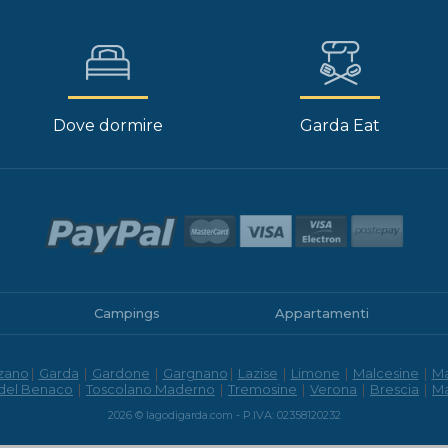
Dove dormire
Garda Eat
Campings
Appartamenti
zano
|
Garda
|
Gardone
|
Gargnano
|
Lazise
|
Limone
|
Malcesine
|
M
 del Benaco
|
Toscolano Maderno
|
Tremosine
|
Verona
|
Brescia
|
M
2026 © lagodigarda.com - P.IVA: 02358120232