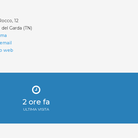
Rocco, 12
 del Garda (TN)
ama
 email
to web
2 ore fa
ULTIMA VISITA