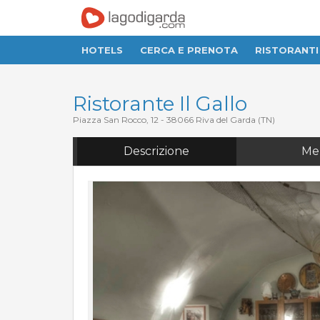
Descrizione
Menu
HOTELS
CERCA E PRENOTA
RISTORANTI
Ristorante Il Gallo
Piazza San Rocco, 12
-
38066
Riva del Garda
(
TN
)
Descrizione
Me