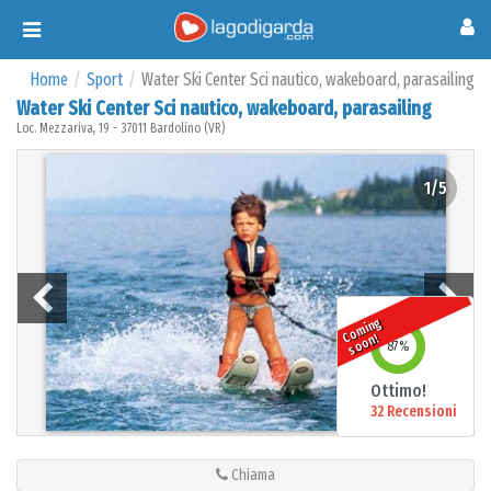
Toggle
navigation
Home
Sport
Water Ski Center Sci nautico, wakeboard, parasailing
Water Ski Center Sci nautico, wakeboard, parasailing
Loc. Mezzariva, 19 - 37011 Bardolino (VR)
1/5
o
mi
n
g
s
o
o
C
n!
87
%
Ottimo!
32 Recensioni
Chiama