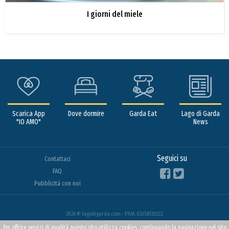
I giorni del miele
Scarica App
Dove dormire
Garda Eat
Lago di Garda
"IO AMO"
News
Seguici su
Contattaci
FAQ
Pubblicità con noi
2026 © lagodigarda.com - P.IVA: 02358120232
Per offrire servizi di qualità questo sito utilizza cookies, continuando la navigazione nel sito