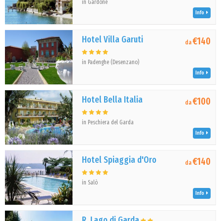
in Gardone
Info
Hotel Villa Garuti
€140
da
in Padenghe (Desenzano)
Info
Hotel Bella Italia
€100
da
in Peschiera del Garda
Info
Hotel Spiaggia d'Oro
€140
da
in Salò
Info
R. Lago di Garda