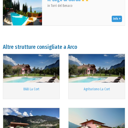
in Torri del Benaco
Info
Altre strutture consigliate a Arco
B&B La Cort
Agriturismo La Cort