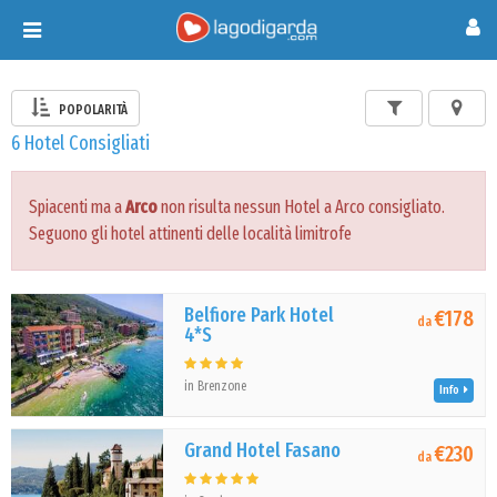
Toggle
navigation
POPOLARITÀ
6 Hotel Consigliati
Spiacenti ma a
Arco
non risulta nessun Hotel a Arco consigliato.
Seguono gli hotel attinenti delle località limitrofe
Belfiore Park Hotel
€178
da
4*S
in Brenzone
Info
Grand Hotel Fasano
€230
da