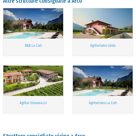
Altre strutture consigliate a Arco
B&B La Cort
Agriturismo Linda
Agritur Giovanazzi
Agriturismo La Cort