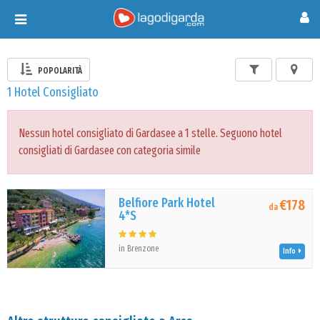
Toggle
navigation
POPOLARITÀ
1 Hotel Consigliato
Nessun hotel consigliato di Gardasee a 1 stelle. Seguono hotel
consigliati di Gardasee con categoria simile
Belfiore Park Hotel
€178
da
4*S
in Brenzone
Info