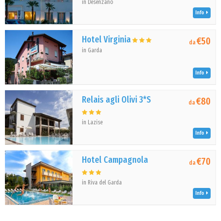
in Desenzano
Info
Hotel Virginia
€50
da
in Garda
Info
Relais agli Olivi 3*S
€80
da
in Lazise
Info
Hotel Campagnola
€70
da
in Riva del Garda
Info