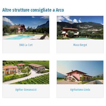
Altre strutture consigliate a Arco
B&B La Cort
Maso Bergot
Agritur Giovanazzi
Agriturismo Linda