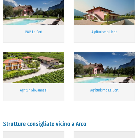
B&B La Cort
Agriturismo Linda
Agritur Giovanazzi
Agriturismo La Cort
Strutture consigliate vicino a Arco