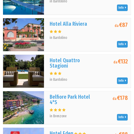
in Bardolino
Info
Hotel Alla Riviera
€87
da
in Bardolino
Info
Hotel Quattro
€132
da
Stagioni
in Bardolino
Info
Belfiore Park Hotel
€178
da
4*S
in Brenzone
Info
Hotel Eden