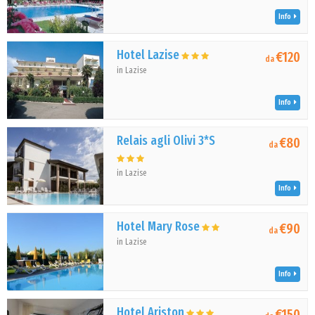
Info
Hotel Lazise
€120
da
in Lazise
Info
Relais agli Olivi 3*S
€80
da
in Lazise
Info
Hotel Mary Rose
€90
da
in Lazise
Info
Hotel Ariston
€150