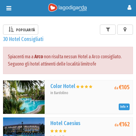
Toggle
navigation
POPOLARITÀ
30 Hotel Consigliati
Spiacenti ma a
Arco
non risulta nessun Hotel a Arco consigliato.
Seguono gli hotel attinenti delle località limitrofe
Color Hotel
€105
da
in Bardolino
Info
Hotel Caesius
€162
da