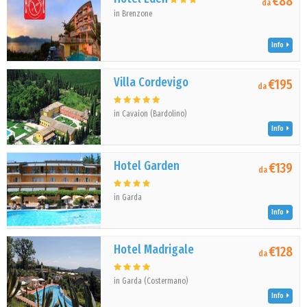
€88
da
in Brenzone
Info
Villa Cordevigo
€195
da
in Cavaion (Bardolino)
Info
Hotel Garden
€139
da
in Garda
Info
Hotel Madrigale
€128
da
in Garda (Costermano)
Info