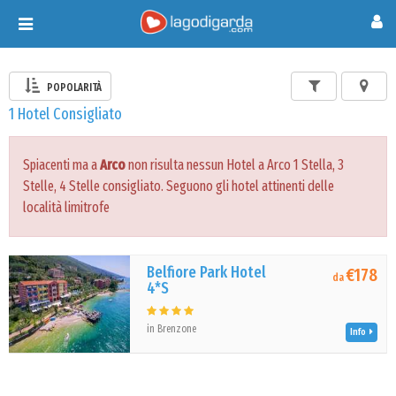
Toggle
navigation
POPOLARITÀ
1 Hotel Consigliato
Spiacenti ma a
Arco
non risulta nessun Hotel a Arco 1 Stella, 3
Stelle, 4 Stelle consigliato. Seguono gli hotel attinenti delle
località limitrofe
Belfiore Park Hotel
€178
da
4*S
in Brenzone
Info