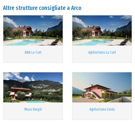
Altre strutture consigliate a Arco
B&B La Cort
Agriturismo La Cort
Maso Bergot
Agriturismo Linda