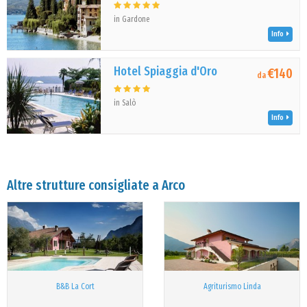
in Gardone
Info
Hotel Spiaggia d'Oro
€140
da
in Salò
Info
Altre strutture consigliate a Arco
B&B La Cort
Agriturismo Linda