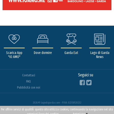
Scarica App
Dove dormire
Garda Eat
Lago di Garda
"IO AMO"
News
Seguici su
Contattaci
FAQ
Pubblicità con noi
2026 © lagodigarda.com - P.IVA: 02358120232
Per offrire servizi di qualitÃ questo sito utilizza cookies, continuando la navigazione nel sito
x