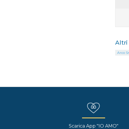
Altr
Arco S
Scarica App "IO AMO"