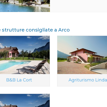
e strutture consigliate a Arco
B&B La Cort
Agriturismo Lind