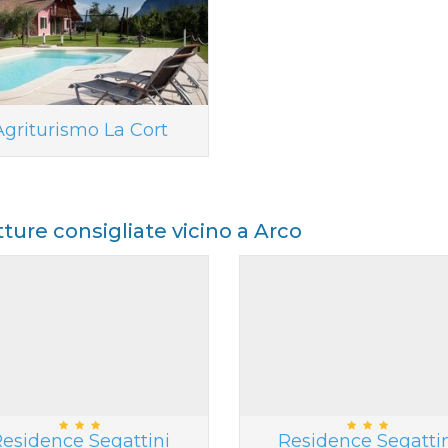
Agriturismo La Cort
tture consigliate vicino a Arco
esidence Segattini
Residence Segatti