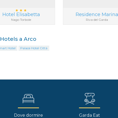
Hotel Elisabetta
Residence Marin
Nago Torbole
Riva del Garda
i Hotels a Arco
mart Hotel
Palace Hotel Città
Dove dormire
Garda Eat