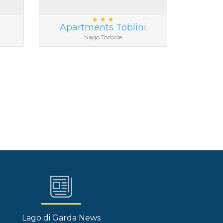
a
Apartments Toblini
Nago Torbole
Lago di Garda News