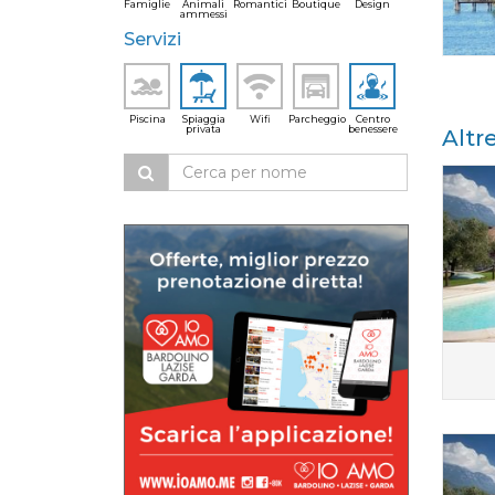
Famiglie
Animali
Romantici
Boutique
Design
ammessi
Servizi
Piscina
Spiaggia
Wifi
Parcheggio
Centro
privata
benessere
Altr