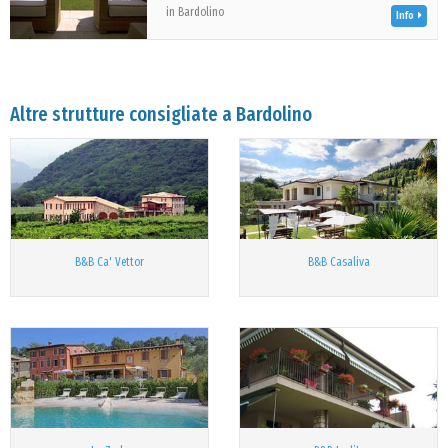
in Bardolino
Info
Altre strutture consigliate a Bardolino
B&B Ca' Vettor
B&B Casaliva