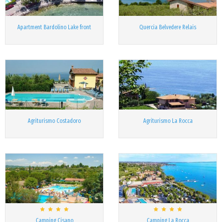
Apartment Bardolino Lake front
Quercia Belvedere Relais
Agriturismo Costadoro
Agriturismo La Rocca
Camping Cisano
Camping La Rocca