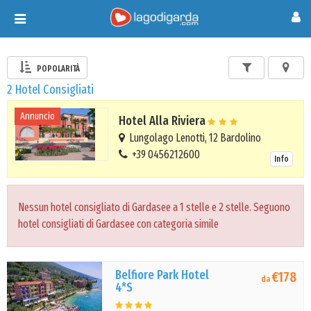
Toggle
navigation
POPOLARITÀ
2 Hotel Consigliati
Annuncio
Hotel Alla Riviera
Lungolago Lenotti, 12 Bardolino
+39 0456212600
Info
Nessun hotel consigliato di Gardasee a 1 stelle e 2 stelle. Seguono
hotel consigliati di Gardasee con categoria simile
Belfiore Park Hotel
€178
da
4*S