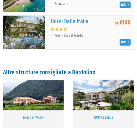
in Brenzone
Info
Hotel Bella Italia
€100
da
in Peschiera del Garda
Info
Altre strutture consigliate a Bardolino
B&B Ca' Vettor
B&B Casaliva