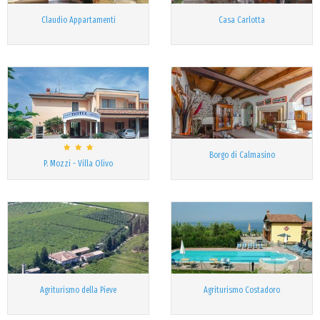
Claudio Appartamenti
Casa Carlotta
Borgo di Calmasino
P. Mozzi - Villa Olivo
Agriturismo della Pieve
Agriturismo Costadoro