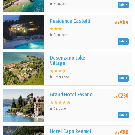
in Brenzone
Info
Residence Castelli
€64
da
in Brenzone
Info
Desenzano Lake
Village
in Desenzano
Info
Grand Hotel Fasano
€230
da
in Gardone
Info
Hotel Capo Reamol
€80
da