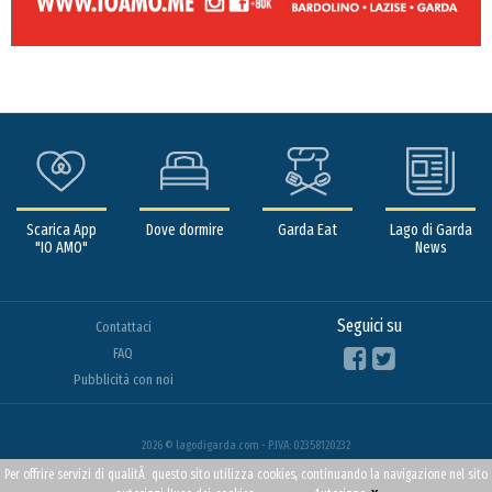
Scarica App
Dove dormire
Garda Eat
Lago di Garda
"IO AMO"
News
Seguici su
Contattaci
FAQ
Pubblicità con noi
2026 © lagodigarda.com - P.IVA: 02358120232
Per offrire servizi di qualitÃ questo sito utilizza cookies, continuando la navigazione nel sito