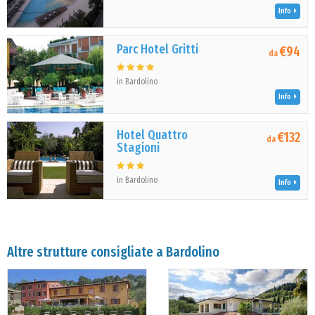
Info
Parc Hotel Gritti
€94
da
in Bardolino
Info
Hotel Quattro
€132
da
Stagioni
in Bardolino
Info
Altre strutture consigliate a Bardolino