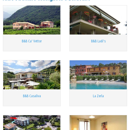
B&B Ca' Vettor
B&B Ladi's
B&B Casaliva
La Zerla