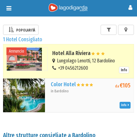
Toggle
navigation
POPOLARITÀ
1 Hotel Consigliato
Annuncio
Hotel Alla Riviera
Lungolago Lenotti, 12 Bardolino
+39 0456212600
Info
Color Hotel
€105
da
in Bardolino
Info
Altre strutture consigliate a Bardolino