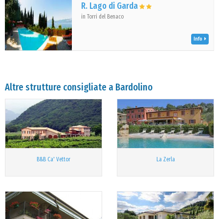
R. Lago di Garda
in Torri del Benaco
Info
Altre strutture consigliate a Bardolino
B&B Ca' Vettor
La Zerla