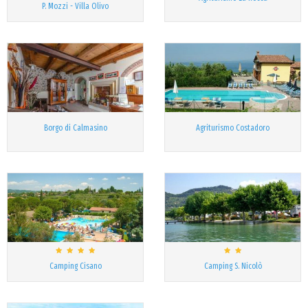
P. Mozzi - Villa Olivo
Borgo di Calmasino
Agriturismo Costadoro
Camping Cisano
Camping S. Nicolò