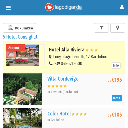
Toggle
navigation
POPOLARITÀ
5 Hotel Consigliati
Annuncio
Hotel Alla Riviera
Lungolago Lenotti, 12 Bardolino
+39 0456212600
Info
Villa Cordevigo
€195
da
in Cavaion (Bardolino)
Info
Color Hotel
€105
da
in Bardolino