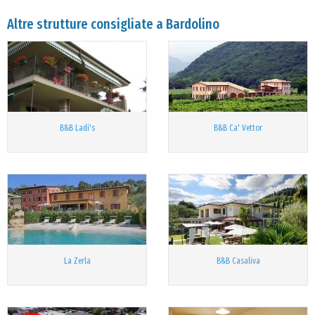
Altre strutture consigliate a Bardolino
B&B Ladi's
B&B Ca' Vettor
La Zerla
B&B Casaliva