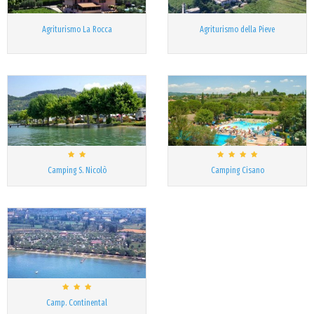
Agriturismo La Rocca
Agriturismo della Pieve
Camping S. Nicolò
Camping Cisano
Camp. Continental