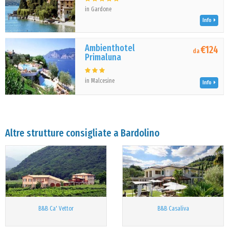
in Gardone
Info
Ambienthotel
€124
da
Primaluna
in Malcesine
Info
Altre strutture consigliate a Bardolino
B&B Ca' Vettor
B&B Casaliva