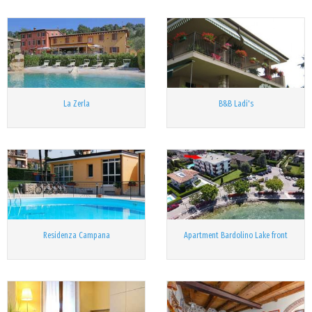
La Zerla
B&B Ladi's
Residenza Campana
Apartment Bardolino Lake front