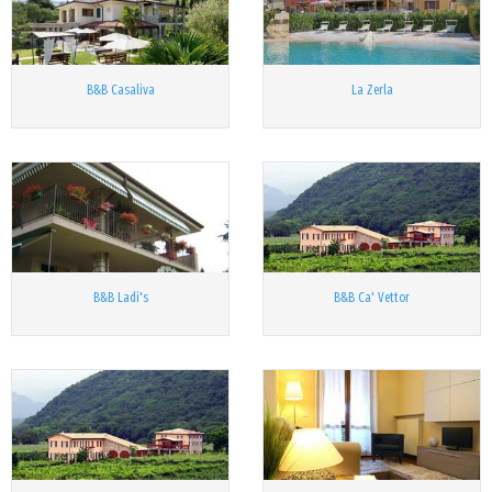
B&B Casaliva
La Zerla
B&B Ladi's
B&B Ca' Vettor