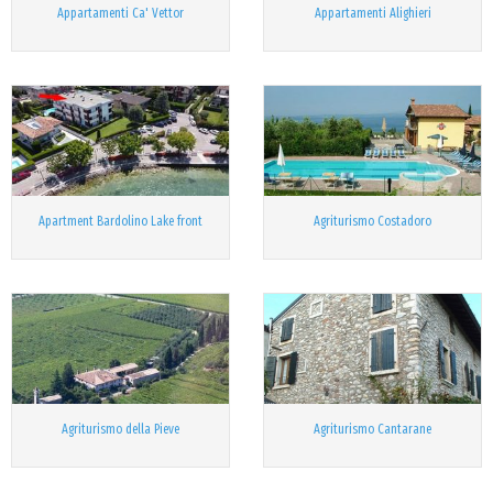
Appartamenti Ca' Vettor
Appartamenti Alighieri
Apartment Bardolino Lake front
Agriturismo Costadoro
Agriturismo della Pieve
Agriturismo Cantarane