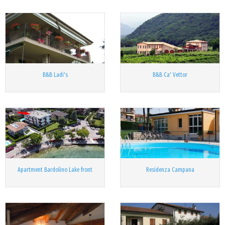
B&B Ladi's
B&B Ca' Vettor
Apartment Bardolino Lake front
Residenza Campana