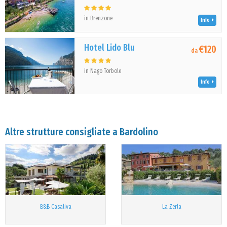
in Brenzone
Info
Hotel Lido Blu
€120
da
in Nago Torbole
Info
Altre strutture consigliate a Bardolino
B&B Casaliva
La Zerla