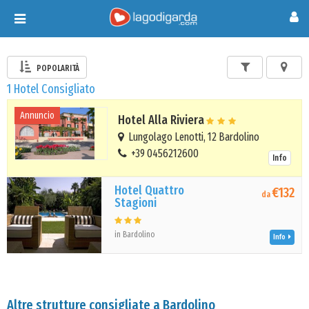
Toggle
navigation
POPOLARITÀ
1 Hotel Consigliato
Annuncio
Hotel Alla Riviera
Lungolago Lenotti, 12 Bardolino
+39 0456212600
Info
Hotel Quattro
€132
da
Stagioni
in Bardolino
Info
Altre strutture consigliate a Bardolino