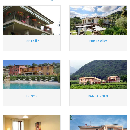
B&B Ladi's
B&B Casaliva
La Zerla
B&B Ca' Vettor