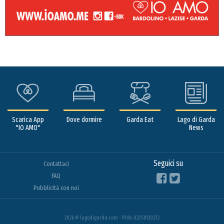
Scarica App
Dove dormire
Garda Eat
Lago di Garda
"IO AMO"
News
Seguici su
Contattaci
FAQ
Pubblicità con noi
2026 © lagodigarda.com - P.IVA: 02358120232