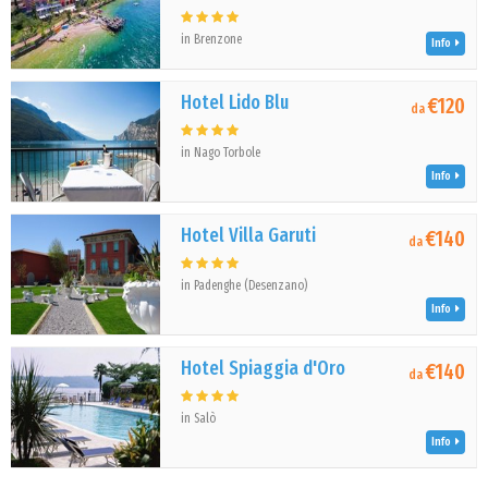
in Brenzone
Info
Hotel Lido Blu
€120
da
in Nago Torbole
Info
Hotel Villa Garuti
€140
da
in Padenghe (Desenzano)
Info
Hotel Spiaggia d'Oro
€140
da
in Salò
Info