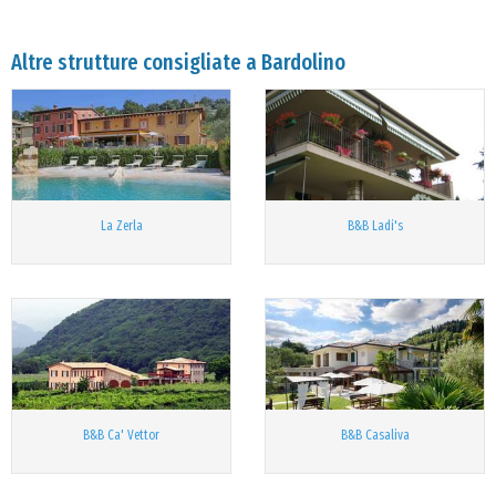
Altre strutture consigliate a Bardolino
La Zerla
B&B Ladi's
B&B Ca' Vettor
B&B Casaliva