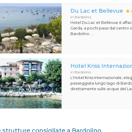
Du Lac et Bellevue
in Bardolino
Hotel Du Lac et Bellevue è affac
Garda, a pochi passi dal centro s
Bardolino. ...
Hotel Kriss Internazio
in Bardolino
L'Hotel Kriss Internazionale, eleg
passeggiata lungo lago di Bardoli
direttamente sulle acque del Lag
e strutture consigliate a Bardolino