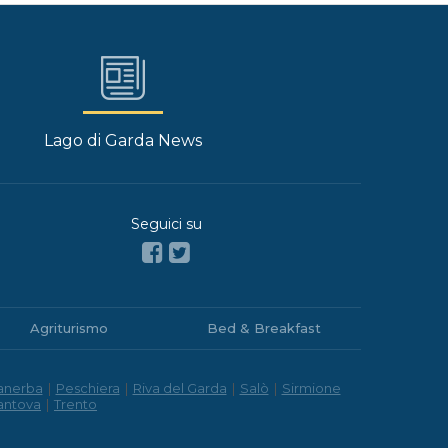
Lago di Garda News
Seguici su
Agriturismo
Bed & Breakfast
anerba
|
Peschiera
|
Riva del Garda
|
Salò
|
Sirmione
antova
|
Trento