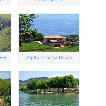
eri
Casa Carlotta
eve
Agriturismo La Rocca