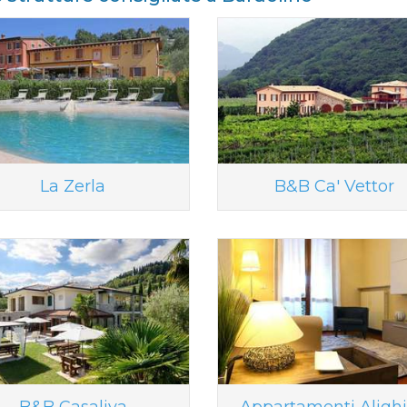
La Zerla
B&B Ca' Vettor