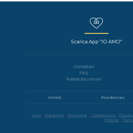
Scarica App "IO AMO"
Contattaci
FAQ
Pubblicità con noi
Hotels
Residences
Arco
|
Bardolino
|
Brenzone
|
Castelnuovo
|
Desen
Torbole
|
Torri