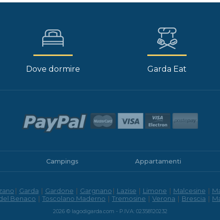
Dove dormire
Garda Eat
Campings
Appartamenti
zano
|
Garda
|
Gardone
|
Gargnano
|
Lazise
|
Limone
|
Malcesine
|
M
 del Benaco
|
Toscolano Maderno
|
Tremosine
|
Verona
|
Brescia
|
M
2026 © lagodigarda.com - P.IVA: 02358120232