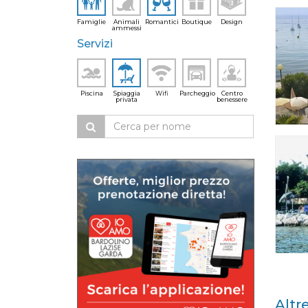
Famiglie
Animali
Romantici
Boutique
Design
ammessi
Servizi
Piscina
Spiaggia
Wifi
Parcheggio
Centro
privata
benessere
Altr