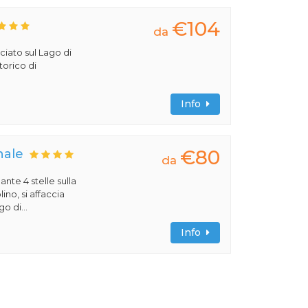
€104
da
ciato sul Lago di
torico di
Info
€80
nale
da
ante 4 stelle sulla
no, si affaccia
o di...
Info