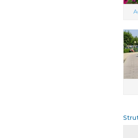
A
Stru