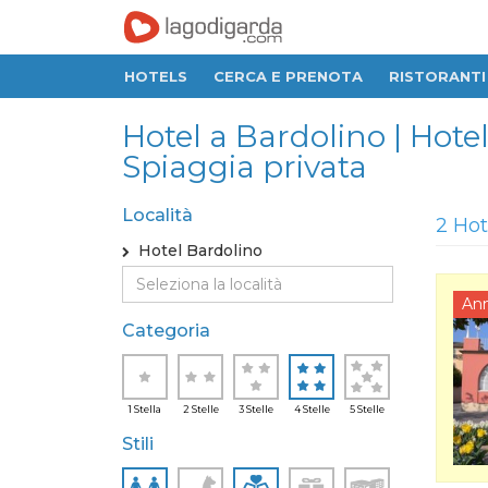
HOTELS
CERCA E PRENOTA
RISTORANTI
Hotel a Bardolino | Hotel
Spiaggia privata
Località
2 Hot
Hotel Bardolino
An
Categoria
1 Stella
2 Stelle
3 Stelle
4 Stelle
5 Stelle
Stili