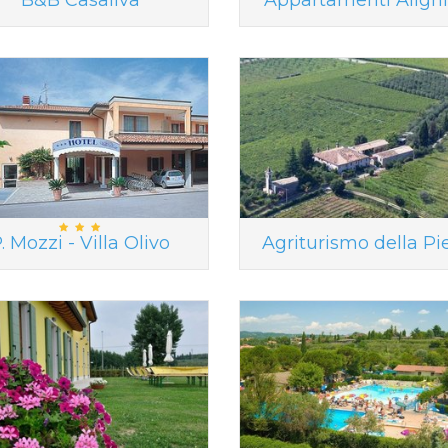
B&B Casaliva
Appartamenti Alighi
. Mozzi - Villa Olivo
Agriturismo della Pi