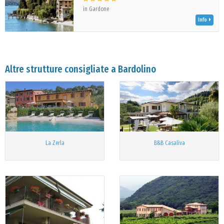
in Gardone
Info
Altre strutture consigliate a Bardolino
La Zerla
B&B Casaliva