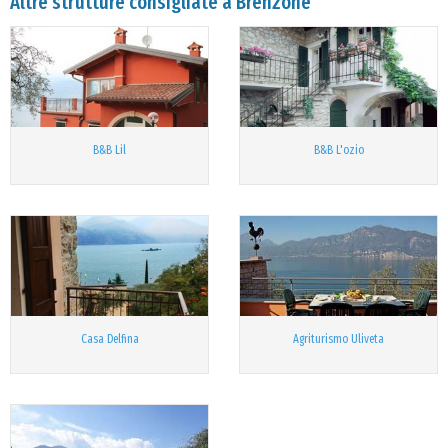
Altre strutture consigliate a Brenzone
B&B Lil
B&B L'ozio
Casa Delfina
Agriturismo Uliveta