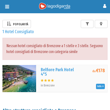
Toggle
navigation
POPOLARITÀ
1 Hotel Consigliato
Nessun hotel consigliato di Brenzone a 1 stelle e 3 stelle. Seguono
hotel consigliati di Brenzone con categoria simile
Belfiore Park Hotel
€178
da
4*S
in Brenzone
Info