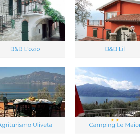
B&B L'ozio
B&B Lil
Agriturismo Uliveta
Camping Le Maio