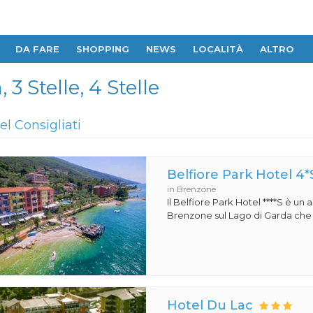
DA FARE
SHOPPING
NEWS
LOCALITÀ
ALTRO
 3 Stelle, 4 Stelle
el Consigliati
Belfiore Park Hotel 4*
in Brenzone
Il Belfiore Park Hotel ****S è un
Brenzone sul Lago di Garda che si
Hotel Du Lac