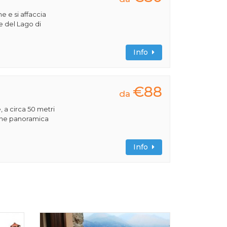
e e si affaccia
e del Lago di
Info
€88
da
, a circa 50 metri
ione panoramica
Info