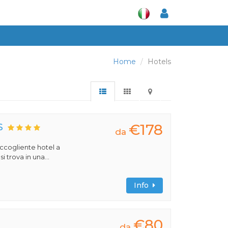
Home
Hotels
€178
S
da
 accogliente hotel a
 trova in una...
Info
€80
da