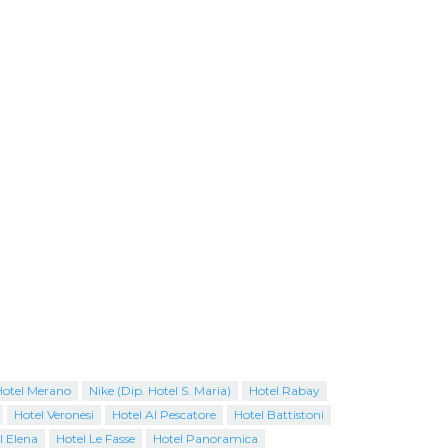
otel Merano
Nike (Dip. Hotel S. Maria)
Hotel Rabay
Hotel Veronesi
Hotel Al Pescatore
Hotel Battistoni
l Elena
Hotel Le Fasse
Hotel Panoramica