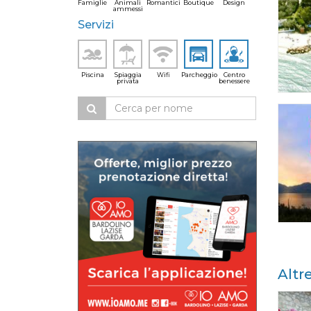
Famiglie
Animali
Romantici
Boutique
Design
ammessi
Servizi
Piscina
Spiaggia
Wifi
Parcheggio
Centro
privata
benessere
Altr