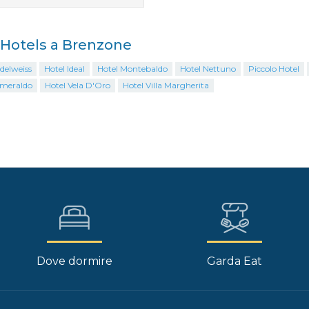
i Hotels a Brenzone
delweiss
Hotel Ideal
Hotel Montebaldo
Hotel Nettuno
Piccolo Hotel
Smeraldo
Hotel Vela D'Oro
Hotel Villa Margherita
Dove dormire
Garda Eat