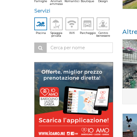
Famiglie
Animali
Romantici
Boutique
Design
ammessi
Servizi
Altr
Piscina
Spiaggia
Wifi
Parcheggio
Centro
privata
benessere