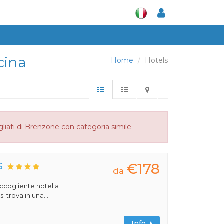
cina
Home
Hotels
liati di Brenzone con categoria simile
€178
S
da
 accogliente hotel a
 trova in una...
Info