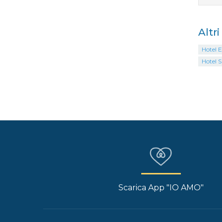
Altr
Hotel E
Hotel 
Scarica App "IO AMO"