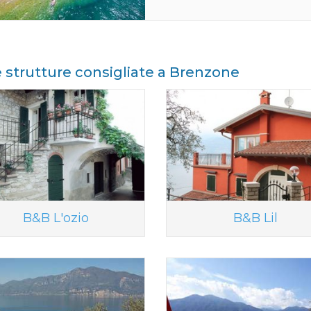
e strutture consigliate a Brenzone
B&B L'ozio
B&B Lil