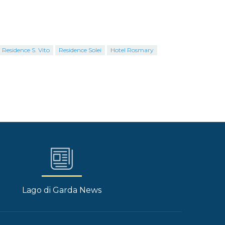
Residence S. Vito
Residence Solei
Hotel Rosmary
Lago di Garda News