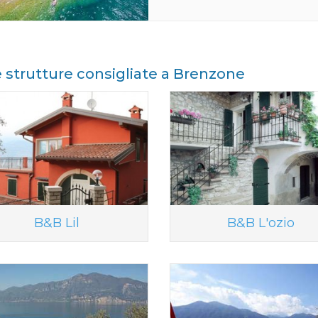
e strutture consigliate a Brenzone
B&B Lil
B&B L'ozio