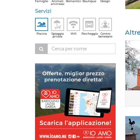
Famiglie
Animali
Romantici
Boutique
Design
ammessi
Servizi
Altr
Piscina
Spiaggia
Wifi
Parcheggio
Centro
privata
benessere