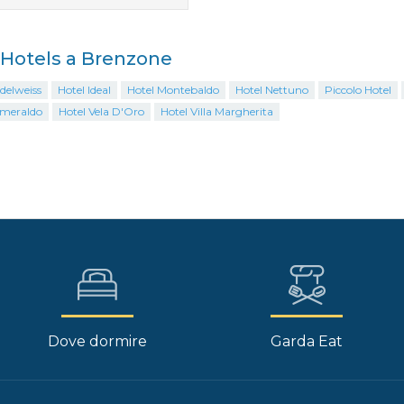
i Hotels a Brenzone
delweiss
Hotel Ideal
Hotel Montebaldo
Hotel Nettuno
Piccolo Hotel
Smeraldo
Hotel Vela D'Oro
Hotel Villa Margherita
Dove dormire
Garda Eat