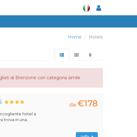
Home
Hotels
liati di Brenzone con categoria simile
€178
S
da
 accogliente hotel a
 trova in una...
Info