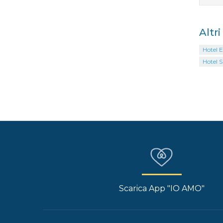
Altr
Hotel E
Hotel 
Scarica App "IO AMO"