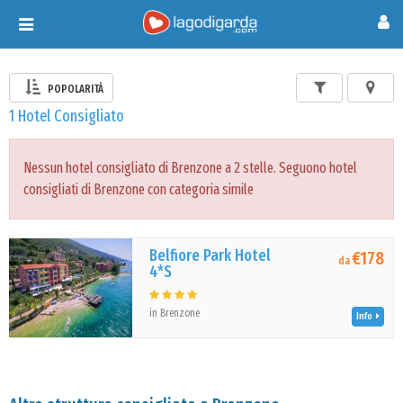
Toggle
navigation
POPOLARITÀ
1 Hotel Consigliato
Nessun hotel consigliato di Brenzone a 2 stelle. Seguono hotel
consigliati di Brenzone con categoria simile
Belfiore Park Hotel
€178
da
4*S
in Brenzone
Info