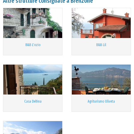
Altre strutture consigliate a Brenzone
B&B L'ozio
B&B Lil
Casa Delfina
Agriturismo Uliveta