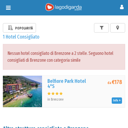
Toggle
navigation
POPOLARITÀ
1 Hotel Consigliato
Nessun hotel consigliato di Brenzone a 2 stelle. Seguono hotel
consigliati di Brenzone con categoria simile
Belfiore Park Hotel
€178
da
4*S
in Brenzone
Info