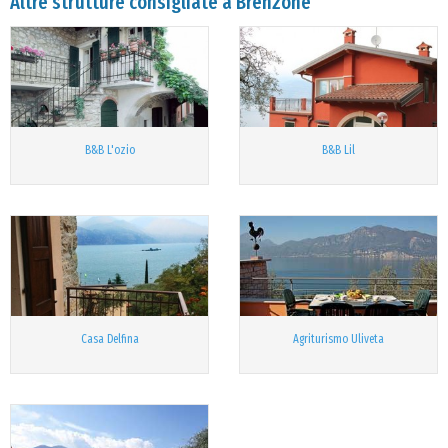
Altre strutture consigliate a Brenzone
B&B L'ozio
B&B Lil
Casa Delfina
Agriturismo Uliveta