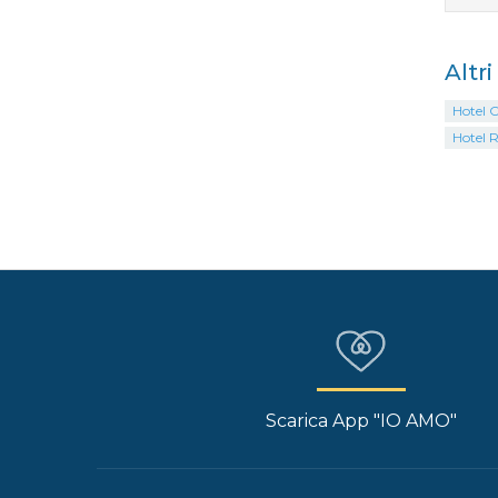
Altr
Hotel C
Hotel R
Scarica App "IO AMO"