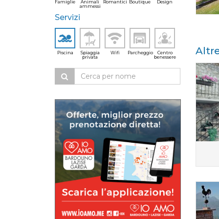
Famiglie
Animali
Romantici
Boutique
Design
ammessi
Servizi
Altr
Piscina
Spiaggia
Wifi
Parcheggio
Centro
privata
benessere