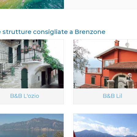
e strutture consigliate a Brenzone
B&B L'ozio
B&B Lil