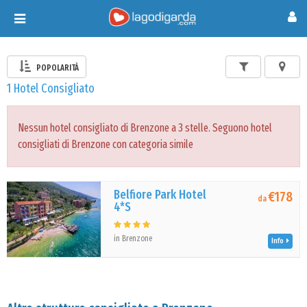
Toggle
navigation
POPOLARITÀ
1 Hotel Consigliato
Nessun hotel consigliato di Brenzone a 3 stelle. Seguono hotel
consigliati di Brenzone con categoria simile
Belfiore Park Hotel
€178
da
4*S
in Brenzone
Info