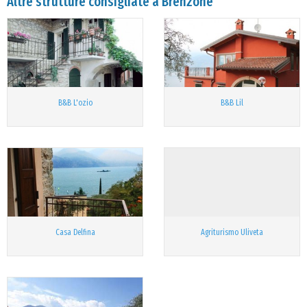
Altre strutture consigliate a Brenzone
B&B L'ozio
B&B Lil
Casa Delfina
Agriturismo Uliveta