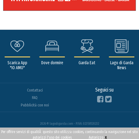
Scarica App
Dove dormire
Garda Eat
Lago di Garda
"IO AMO"
News
Seguici su
Contattaci
FAQ
Pubblicità con noi
2026 © lagodigarda.com - P.IVA: 02358120232
Per offrire servizi di qualitÃ questo sito utilizza cookies, continuando la navigazione nel sito
x
autorizzi l'uso dei
cookies
Autorizzo