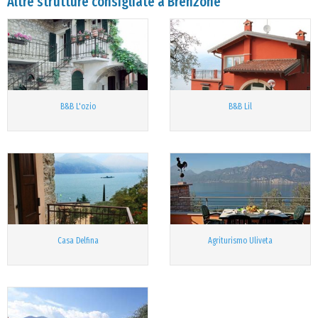
Altre strutture consigliate a Brenzone
B&B L'ozio
B&B Lil
Casa Delfina
Agriturismo Uliveta