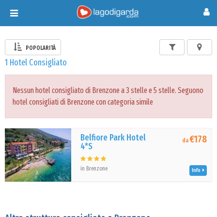
Toggle
navigation
POPOLARITÀ
1 Hotel Consigliato
Nessun hotel consigliato di Brenzone a 3 stelle e 5 stelle. Seguono
hotel consigliati di Brenzone con categoria simile
Belfiore Park Hotel
€178
da
4*S
in Brenzone
Info