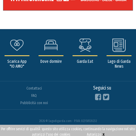
Scarica App
Dove dormire
Garda Eat
Lago di Garda
"IO AMO"
News
Seguici su
Contattaci
FAQ
Pubblicità con noi
2026 © lagodigarda.com - P.IVA: 02358120232
Per offrire servizi di qualitÃ questo sito utilizza cookies, continuando la navigazione nel sito
x
autorizzi l'uso dei
cookies
Autorizzo