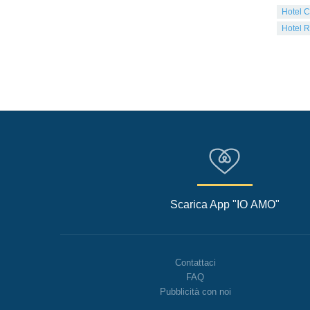
Hotel C
Hotel R
Scarica App "IO AMO"
Contattaci
FAQ
Pubblicità con noi