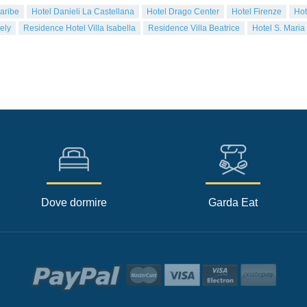
aribe
Hotel Danieli La Castellana
Hotel Drago Center
Hotel Firenze
Hot
ely
Residence Hotel Villa Isabella
Residence Villa Beatrice
Hotel S. Maria
Dove dormire
Garda Eat