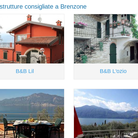
 strutture consigliate a Brenzone
B&B Lil
B&B L'ozio