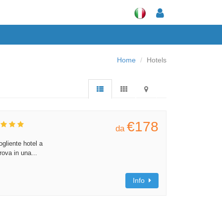
Home
Hotels
€178
da
ogliente hotel a
ova in una...
Info