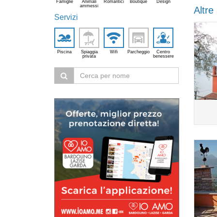
Famiglie
Animali
Romantici
Boutique
Design
ammessi
Altre
Servizi
Piscina
Spiaggia
Wifi
Parcheggio
Centro
privata
benessere